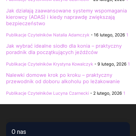
Jak działają zaawansowane systemy wspomagania
kierowcy (ADAS) i kiedy naprawdę zwiększają
bezpieczeństwo
Publikacje Czytelników
Natalia Adamczyk
-
16 lutego, 2026
1
Jak wybrać idealne siodło dla konia – praktyczny
poradnik dla początkujących jeźdźców
Publikacje Czytelników
Krystyna Kowalczyk
-
9 lutego, 2026
1
Nalewki domowe krok po kroku – praktyczny
przewodnik od doboru alkoholu po leżakowanie
Publikacje Czytelników
Lucyna Czarnecki
-
2 lutego, 2026
1
O nas