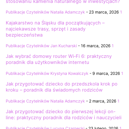
stosowaniu kamienia naturalnego w inwestycjach?
Publikacje Czytelników
Natalia Adamczyk
-
23 marca, 2026
1
Kajakarstwo na Śląsku dla początkujących –
najciekawsze trasy, sprzęt i zasady
bezpieczeństwa
Publikacje Czytelników
Jan Kucharski
-
16 marca, 2026
1
Jak wybrać domowy router Wi‑Fi 6: praktyczny
poradnik dla użytkowników internetu
Publikacje Czytelników
Krystyna Kowalczyk
-
9 marca, 2026
1
Jak przygotować dziecko do przedszkola krok po
kroku – poradnik dla świadomych rodziców
Publikacje Czytelników
Natalia Adamczyk
-
2 marca, 2026
1
Jak przygotować dziecko do pierwszej lekcji on-
line: praktyczny poradnik dla rodziców i nauczycieli
Publikacje Czytelników
Lucyna Czarnecki
-
23 lutego, 2026
1