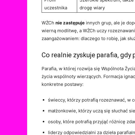
uczestnika
drogę wiary
WŻCh
nie zastępuje
innych grup, ale je dop
wierną modlitwę, a WŻCh uczy rozeznawania 
zaangażowaniem: dlaczego to robię, jak słu
Co realnie zyskuje parafia, gd
Parafia, w której rozwija się Wspólnota Życ
życia wspólnoty wierzących. Formacja igna
konkretne postawy:
świeccy, którzy potrafią rozeznawać, w 
małżonkowie, którzy uczą się słuchać si
osoby, które potrafią przyjąć różnicę zd
liderzy odpowiedzialni za dzieła parafia