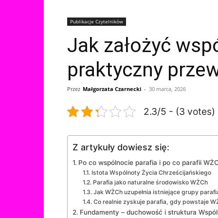
Publikacje Czytelników
Jak założyć wspó
praktyczny przew
Przez
Małgorzata Czarnecki
-
30 marca, 2026
2.3/5 - (3 votes)
Z artykuły dowiesz się:
Po co wspólnocie parafia i po co parafii WŻ
Istota Wspólnoty Życia Chrześcijańskiego
Parafia jako naturalne środowisko WŻCh
Jak WŻCh uzupełnia istniejące grupy parafi
Co realnie zyskuje parafia, gdy powstaje 
Fundamenty – duchowość i struktura Wspól