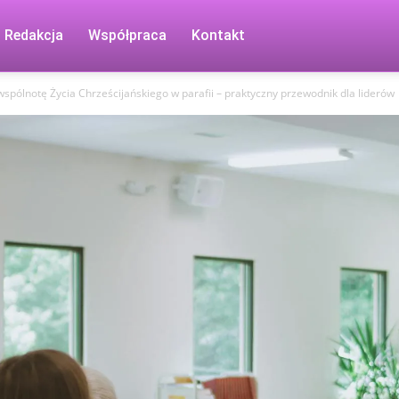
Redakcja
Współpraca
Kontakt
 wspólnotę Życia Chrześcijańskiego w parafii – praktyczny przewodnik dla liderów