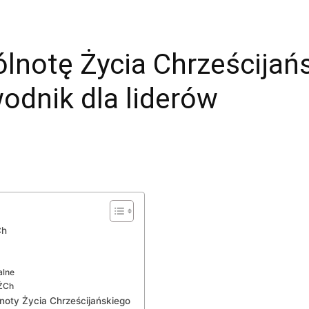
lnotę Życia Chrześcijańs
odnik dla liderów
Ch
alne
WŻCh
noty Życia Chrześcijańskiego