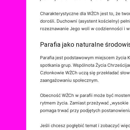
Charakterystyczne dla WŻCh jest to, że tw
dorośli. Duchowni (asystent kościelny) pełn
rozeznawanie Jego woli w codzienności i w
Parafia jako naturalne środow
Parafia jest podstawowym miejscem życia Ko
spotkania grup. Wspólnota Życia Chrześcija
Członkowie WŻCh uczą się przekładać słowo
zaangażowaniu społecznym.
Obecność WŻCh w parafii może być mostem m
rytmem życia. Zamiast przeżywać „wysokie l
pomaga trwać przy podjętych postanowieni
Jeśli chcesz pogłębić temat i zobaczyć więce