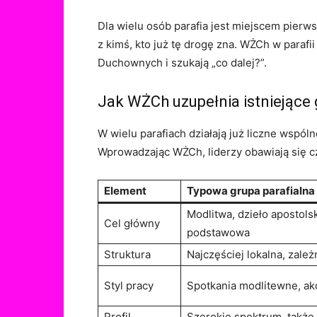
Dla wielu osób parafia jest miejscem pierw
z kimś, kto już tę drogę zna. WŻCh w parafi
Duchownych i szukają „co dalej?”.
Jak WŻCh uzupełnia istniejące 
W wielu parafiach działają już liczne wsp
Wprowadzając WŻCh, liderzy obawiają się c
Element
Typowa grupa parafialna
Modlitwa, dzieło apostols
Cel główny
podstawowa
Struktura
Najczęściej lokalna, zależ
Styl pracy
Spotkania modlitewne, ak
Profil
Szerokie spektrum, także