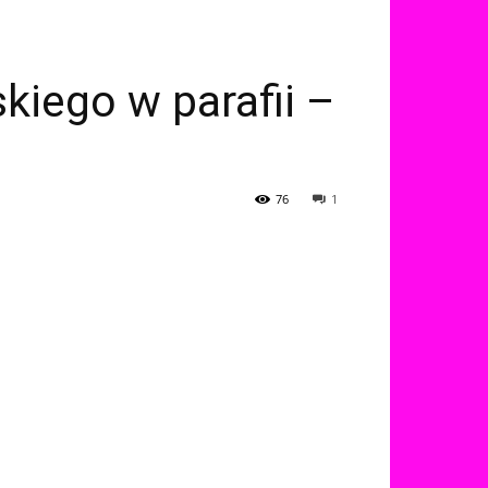
kiego w parafii –
76
1