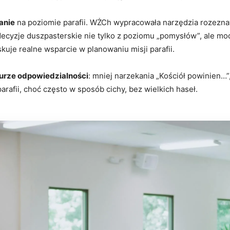
anie
na poziomie parafii. WŻCh wypracowała narzędzia rozezn
cyzje duszpasterskie nie tylko z poziomu „pomysłów”, ale modl
skuje realne wsparcie w planowaniu misji parafii.
turze odpowiedzialności
: mniej narzekania „Kościół powinien…”
rafii, choć często w sposób cichy, bez wielkich haseł.