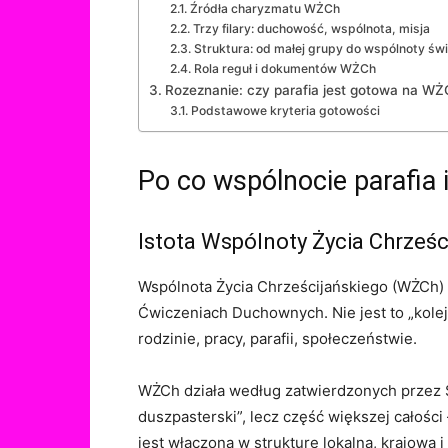
Źródła charyzmatu WŻCh
Trzy filary: duchowość, wspólnota, misja
Struktura: od małej grupy do wspólnoty św
Rola reguł i dokumentów WŻCh
Rozeznanie: czy parafia jest gotowa na WŻ
Podstawowe kryteria gotowości
Po co wspólnocie parafia 
Istota Wspólnoty Życia Chrześc
Wspólnota Życia Chrześcijańskiego (WŻCh)
Ćwiczeniach Duchownych. Nie jest to „kolej
rodzinie, pracy, parafii, społeczeństwie.
WŻCh działa według zatwierdzonych przez 
duszpasterski”, lecz część większej całości
jest włączona w strukturę lokalną, krajową