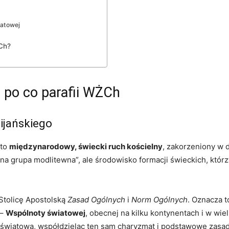
iatowej
Ch?
i po co parafii WŻCh
ijańskiego
 to
międzynarodowy, świecki ruch kościelny
, zakorzeniony w 
na grupa modlitewna”, ale środowisko formacji świeckich, któr
Stolicę Apostolską
Zasad Ogólnych
i
Norm Ogólnych
. Oznacza to
 –
Wspólnoty światowej
, obecnej na kilku kontynentach i w wie
 i światową, współdzieląc ten sam charyzmat i podstawowe zasad