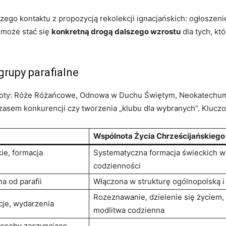
szego kontaktu z propozycją rekolekcji ignacjańskich: ogłosze
i może stać się
konkretną drogą dalszego wzrostu
dla tych, kt
grupy parafialne
ólnoty: Róże Różańcowe, Odnowa w Duchu Świętym, Neokatechumen
zasem konkurencji czy tworzenia „klubu dla wybranych”. Klucz
Wspólnota Życia Chrześcijańskiego
kie, formacja
Systematyczna formacja świeckich w 
codzienności
na od parafii
Włączona w strukturę ogólnopolską i
Rozeznawanie, dzielenie się życiem, 
cje, wydarzenia
modlitwa codzienna
 osoby zaczynające