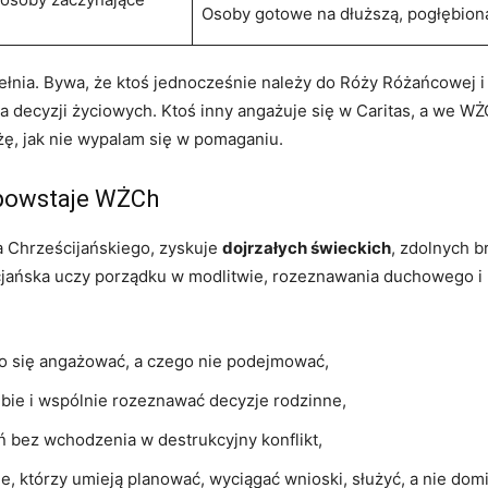
Osoby gotowe na dłuższą, pogłębioną
ełnia. Bywa, że ktoś jednocześnie należy do Róży Różańcowej i 
decyzji życiowych. Ktoś inny angażuje się w Caritas, a we WŻC
żę, jak nie wypalam się w pomaganiu.
y powstaje WŻCh
ia Chrześcijańskiego, zyskuje
dojrzałych świeckich
, zdolnych 
cjańska uczy porządku w modlitwie, rozeznawania duchowego i p
co się angażować, a czego nie podejmować,
ebie i wspólnie rozeznawać decyzje rodzinne,
ań bez wchodzenia w destrukcyjny konflikt,
lne, którzy umieją planować, wyciągać wnioski, służyć, a nie do