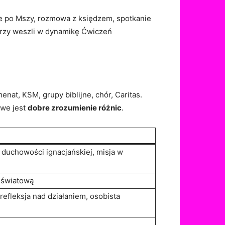
nie po Mszy, rozmowa z księdzem, spotkanie
órzy weszli w dynamikę Ćwiczeń
at, KSM, grupy biblijne, chór, Caritas.
owe jest
dobre zrozumienie różnic
.
duchowości ignacjańskiej, misja w
 światową
refleksja nad działaniem, osobista