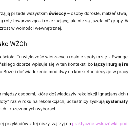
orzą ją przede wszystkim
świeccy
– osoby dorosłe, małżeństwa,
ią rolę towarzyszącą i rozeznającą, ale nie są „szefami” grupy.
zrost w wolności wewnętrznej.
isko WŻCh
ścioła. Tu większość wierzących realnie spotyka się z Ewangel
ńskiego dobrze wpisuje się w ten kontekst, bo
łączy liturgię i
 Boże i doświadczenie modlitwy na konkretne decyzje w pracy,
iędzy osobami, które doświadczyły rekolekcji ignacjańskich 
oty” raz w roku na rekolekcjach, uczestnicy zyskują
systematy
ach i rozeznanych wyborach.
j przykładów z tej niszy, zajrzyj na
praktyczne wskazówki: pod