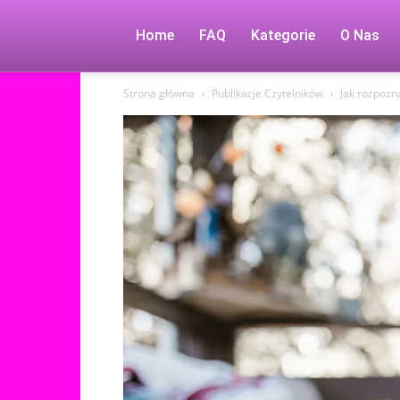
Home
FAQ
Kategorie
O Nas
Strona główna
Publikacje Czytelników
Jak rozpozn