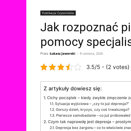
Publikacje Czytelników
Jak rozpoznać pi
pomocy specjali
Przez
Łukasz Jaworski
-
8 czerwca, 2026
3.5/5 - (2 votes)
Z artykuły dowiesz się:
Cichy początek – kiedy zwykłe zmęczenie 
Sytuacja wyjściowa – „czy to już depresja?”
Gorszy dzień, kryzys, czy coś trwalszego?
Pierwsze samobadanie – co już próbowałeś
Czym tak naprawdę jest depresja – prostym
Depresja bez żargonu – co to właściwie zna