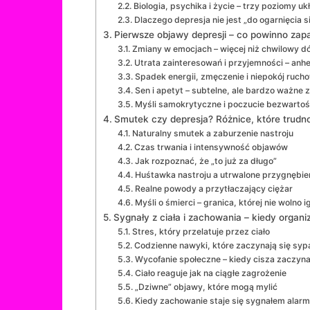
Biologia, psychika i życie – trzy poziomy uk
Dlaczego depresja nie jest „do ogarnięcia s
Pierwsze objawy depresji – co powinno zap
Zmiany w emocjach – więcej niż chwilowy dó
Utrata zainteresowań i przyjemności – anh
Spadek energii, zmęczenie i niepokój ruch
Sen i apetyt – subtelne, ale bardzo ważne 
Myśli samokrytyczne i poczucie bezwarto
Smutek czy depresja? Różnice, które trudno
Naturalny smutek a zaburzenie nastroju
Czas trwania i intensywność objawów
Jak rozpoznać, że „to już za długo”
Huśtawka nastroju a utrwalone przygnębie
Realne powody a przytłaczający ciężar
Myśli o śmierci – granica, której nie wolno
Sygnały z ciała i zachowania – kiedy organ
Stres, który przelatuje przez ciało
Codzienne nawyki, które zaczynają się syp
Wycofanie społeczne – kiedy cisza zaczyn
Ciało reaguje jak na ciągłe zagrożenie
„Dziwne” objawy, które mogą mylić
Kiedy zachowanie staje się sygnałem ala