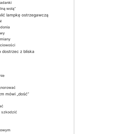
ładanki
ilną wolą”
alić lampkę ostrzegawczą
ł
edonia
owy
zmiany
ściowości
 dostrzec z bliska
nie
 ignorować
izm mówi „dość”
ać
a szkodzić
rmowym