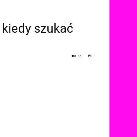
 kiedy szukać
32
1