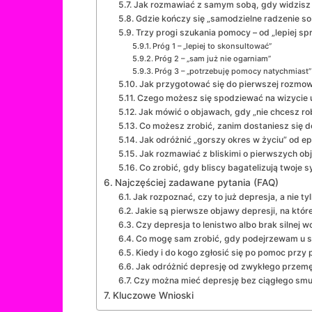
Jak rozmawiać z samym sobą, gdy widzisz u
Gdzie kończy się „samodzielne radzenie so
Trzy progi szukania pomocy – od „lepiej s
Próg 1 – „lepiej to skonsultować”
Próg 2 – „sam już nie ogarniam”
Próg 3 – „potrzebuję pomocy natychmiast”
Jak przygotować się do pierwszej rozmowy
Czego możesz się spodziewać na wizycie 
Jak mówić o objawach, gdy „nie chcesz ro
Co możesz zrobić, zanim dostaniesz się do
Jak odróżnić „gorszy okres w życiu” od ep
Jak rozmawiać z bliskimi o pierwszych ob
Co zrobić, gdy bliscy bagatelizują twoje s
Najczęściej zadawane pytania (FAQ)
Jak rozpoznać, czy to już depresja, a nie ty
Jakie są pierwsze objawy depresji, na któ
Czy depresja to lenistwo albo brak silnej wo
Co mogę sam zrobić, gdy podejrzewam u si
Kiedy i do kogo zgłosić się po pomoc przy 
Jak odróżnić depresję od zwykłego przemę
Czy można mieć depresję bez ciągłego sm
Kluczowe Wnioski