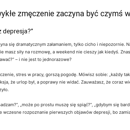
wykłe zmęczenie zaczyna być czymś w
ż depresja?”
a się dramatycznym załamaniem, tylko cicho i niepozornie. Na
ie masz siły na rozmowę, a weekend nie cieszy jak kiedyś. Znas
awać?” – i nie jest to jednorazowe?
zenie, stres w pracy, gorszą pogodę. Mówisz sobie: „każdy tak m
eksja, że urlop był, a poprawy nie widać. Zauważasz, że coraz wi
zyło.
adzam?”, „może po prostu muszę się spiąć?”, „gdybym się bardzi
e wczesne rozpoznanie pierwszych objawów depresji, bo zamias