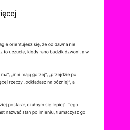
ięcej
gle orientujesz się, że od dawna nie
z to uczucie, kiedy rano budzik dzwoni, a w
a”, „inni mają gorzej”, „przejdzie po
ęcej rzeczy „odkładasz na później”, a
ej postarał, czułbym się lepiej”. Tego
t nazwać stan po imieniu, tłumaczysz go