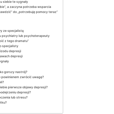
 siebie te sygnały
bie”, a zaczyna potrzeba wsparcia
prawdzić” do „potrzebuję pomocy teraz”
 ze specjalistą
u psychiatry lub psychoterapeuty
bić z tego dramatu”
 specjalisty
izodu depresji
jawach depresji
ygnały
lko gorszy nastrój?
re powinienem zwrócić uwagę?
li?
ebie pierwsze objawy depresji?
podejrzeniu depresji?
czenia lub stresu?
utku?