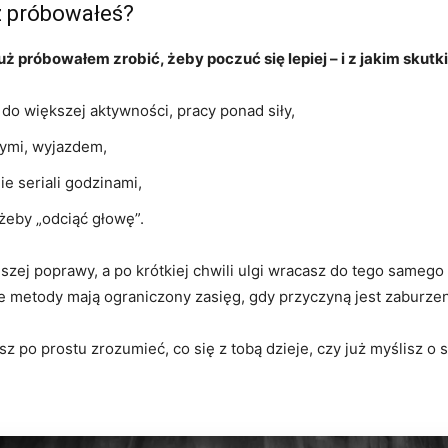
ż próbowałeś?
już próbowałem zrobić, żeby poczuć się lepiej – i z jakim skut
do większej aktywności, pracy ponad siły,
mymi, wyjazdem,
ie seriali godzinami,
żeby „odciąć głowę”.
szej poprawy, a po krótkiej chwili ulgi wracasz do tego samego
ne metody mają ograniczony zasięg, gdy przyczyną jest zaburzen
esz po prostu zrozumieć, co się z tobą dzieje, czy już myślisz 