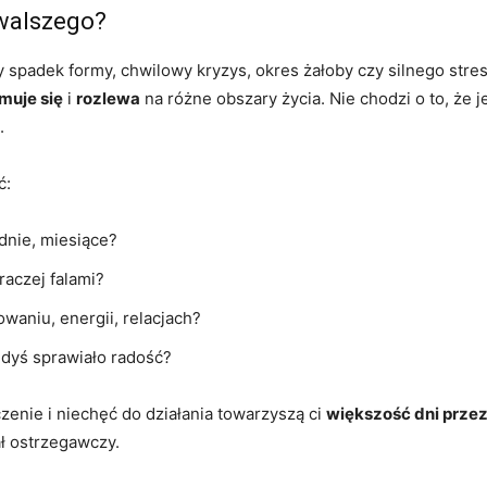
rwalszego?
 spadek formy, chwilowy kryzys, okres żałoby czy silnego stres
muje się
i
rozlewa
na różne obszary życia. Nie chodzi o to, że 
.
ć:
odnie, miesiące?
raczej falami?
waniu, energii, relacjach?
iedyś sprawiało radość?
zenie i niechęć do działania towarzyszą ci
większość dni przez
ał ostrzegawczy.