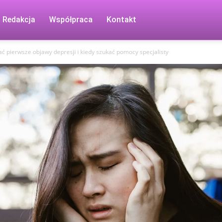
Redakcja
Współpraca
Kontakt
ać pierwsze objawy depresji i kiedy szukać pomocy specjalisty