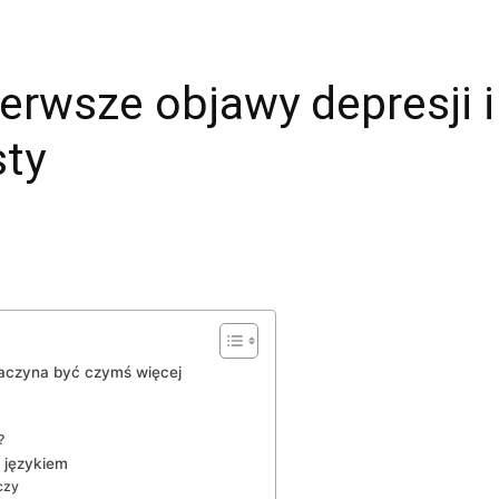
erwsze objawy depresji i
sty
zaczyna być czymś więcej
?
 językiem
czy