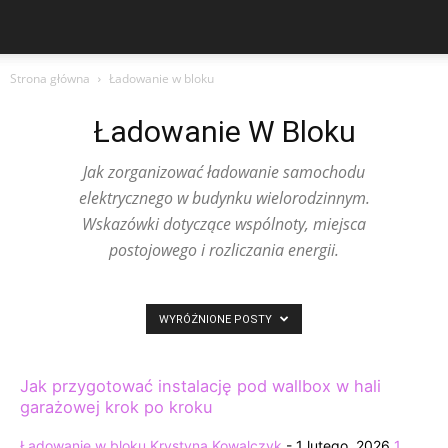
Strona główna
Ładowanie w bloku
Ładowanie W Bloku
Jak zorganizować ładowanie samochodu
elektrycznego w budynku wielorodzinnym.
Wskazówki dotyczące wspólnoty, miejsca
postojowego i rozliczania energii.
WYRÓŻNIONE POSTY
Jak przygotować instalację pod wallbox w hali
garażowej krok po kroku
Ładowanie w bloku
Krystyna Kowalczyk
-
1 lutego, 2026
1